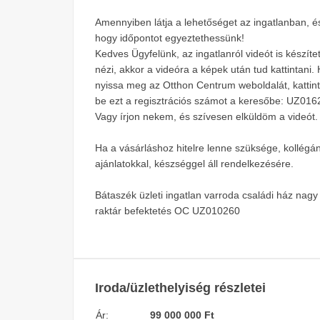
Amennyiben látja a lehetőséget az ingatlanban, 
hogy időpontot egyeztethessünk!
Kedves Ügyfelünk, az ingatlanról videót is készít
nézi, akkor a videóra a képek után tud kattintani.
nyissa meg az Otthon Centrum weboldalát, kattin
be ezt a regisztrációs számot a keresőbe: UZ016260
Vagy írjon nekem, és szívesen elküldöm a videót.
Ha a vásárláshoz hitelre lenne szüksége, kollégá
ajánlatokkal, készséggel áll rendelkezésére.
Bátaszék üzleti ingatlan varroda családi ház nagy 
raktár befektetés OC UZ010260
Iroda/üzlethelyiség részletei
Ár:
99 000 000 Ft