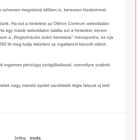
és szívesen megnézné élőben is, keressen bizalommal,
ettünk. Ha ezt a hirdetést az Otthon Centrum weboldalán
 Ha egy másik weboldalon találta ezt a hirdetést, kérem
tson a „Regisztrációs szám keresése” menüpontra, és írja
 Itt meg tudja tekinteni az ingatlanról készült videót.
nk ingyenes pénzügyi szolgáltatással, személyre szabott
telek nagy méretű épület saroktelek tégla falazat új tető
Jelleg:
iroda