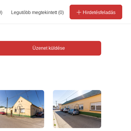
0
)
Legutóbb megtekintett (0)
Hirdetésfeladás
Üzenet küldése