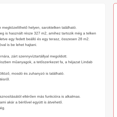
 megközelíthető helyen, saroktelken található.
leg is használt része 327 m2, amihez tartozik még a telken
lletve egy fedett beálló és egy terasz, összesen 28 m2.
al is be lehet hajtani.
nára, zárt szennyvíztartállyal megoldott.
 részben műanyagok, a tetőszerkezet fa, a héjazat Lindab
öltöző, mosdó és zuhanyzó is található.
ésről.
sznosításától eltérően más funkcióra is alkalmas.
 ami akár a bérlővel együtt is átvehető.
ség.