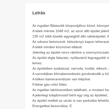
Leírás
Az ingatlan Bátaszék központjához közel, könnyen
A telek mérete 1048 m2, az azon álló épület jelen
130 m2 több kisebb egységből álló raktárépület, i
Az udvara betonozott, kétszárnyú kapun teherautóv
A telek minden közművel ellátott.
Jelenleg az épület nincs rákötve a szennyvízcsator
Az épület tégla falazatú, nyílászárói legnagyobb
lemez.
Az épületben szabászat, varroda, irodák, étkező, 
A varrodában klímaberendezés gondoskodik a hűt
A telken kamerarendszer van kiépítve.
Fűtése gáz-cirkó fűtés.
Az ingatlan lakóövezetben található, a mostani ha
A jelenlegi tulajdonostól bérli egy cég az épületet,
Az épület mellett az utcán is van parkolási lehető
Energetikai besorolása: E