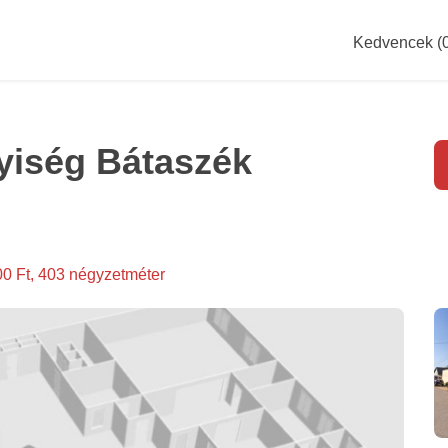
Kedvencek (
lyiség Bátaszék
00 Ft, 403 négyzetméter