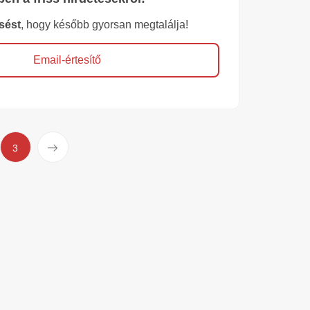
sést
, hogy később gyorsan megtalálja!
Email-értesítő
Következő
3