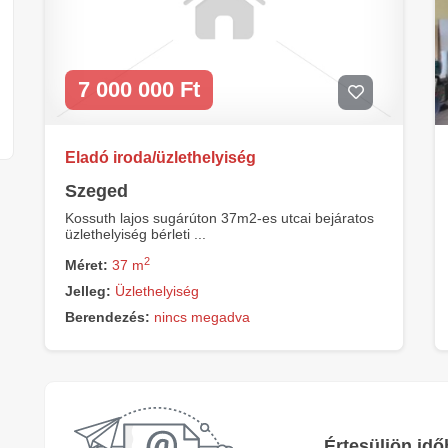
7 000 000 Ft
Eladó iroda/üzlethelyiség
Szeged
Kossuth lajos sugárúton 37m2-es utcai bejáratos
üzlethelyiség bérleti ...
2
Méret:
37 m
Jelleg:
Üzlethelyiség
Berendezés:
nincs megadva
Értesüljön idő