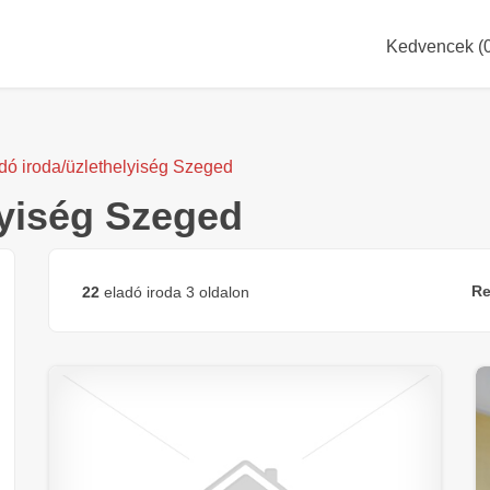
Kedvencek (
dó iroda/üzlethelyiség Szeged
lyiség Szeged
Re
22
eladó iroda 3 oldalon