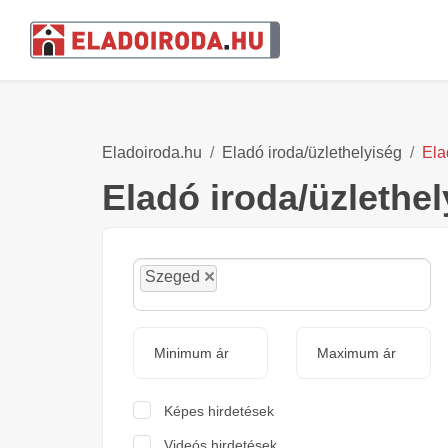
Eladoiroda.hu
Eladó iroda/üzlethelyiség
Ela
Eladó iroda/üzlethe
×
Szeged
Képes hirdetések
Videós hirdetések