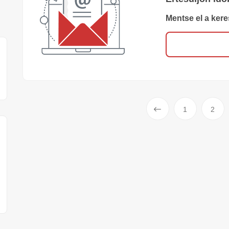
Mentse el a kere
Előző
1
2