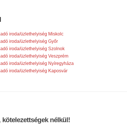
l
ladó iroda/üzlethelyiség Miskolc
ladó iroda/üzlethelyiség Győr
ladó iroda/üzlethelyiség Szolnok
ladó iroda/üzlethelyiség Veszprém
ladó iroda/üzlethelyiség Nyíregyháza
ladó iroda/üzlethelyiség Kaposvár
 kötelezettségek nélkül!