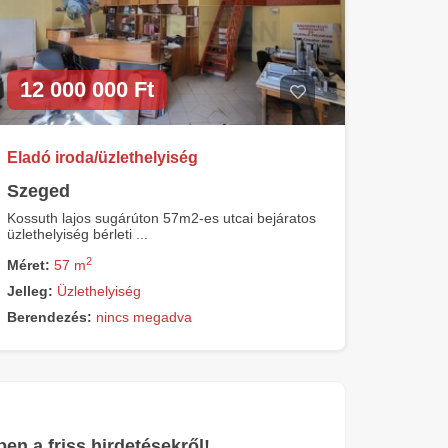
12 000 000 Ft
Eladó iroda/üzlethelyiség
Szeged
Kossuth lajos sugárúton 57m2-es utcai bejáratos
üzlethelyiség bérleti ...
2
Méret:
57 m
Jelleg:
Üzlethelyiség
Berendezés:
nincs megadva
ben a friss hirdetésekről!