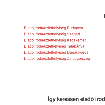
Eladó iroda/üzlethelyiség Budapest
Eladó iroda/üzlethelyiség Szeged
Eladó iroda/üzlethelyiség Kecskemét
Eladó iroda/üzlethelyiség Tatabánya
Eladó iroda/üzlethelyiség Dunaújváros
Eladó iroda/üzlethelyiség Zalaegerszeg
Így keressen eladó iro