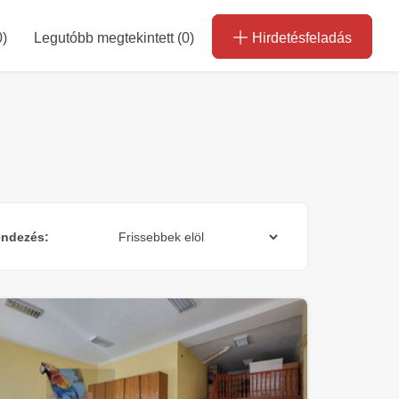
0
)
Legutóbb megtekintett (0)
Hirdetésfeladás
ndezés: