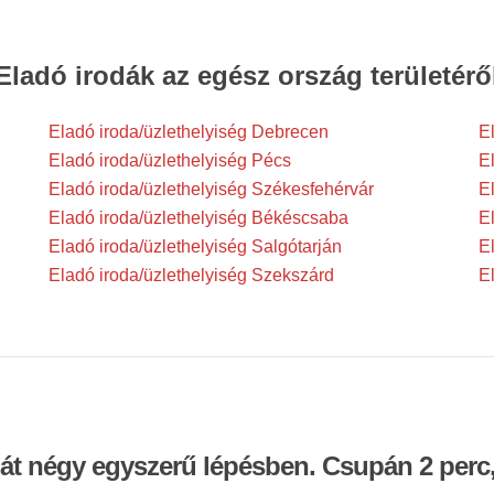
Eladó irodák az egész ország területérő
Eladó iroda/üzlethelyiség Debrecen
E
Eladó iroda/üzlethelyiség Pécs
E
Eladó iroda/üzlethelyiség Székesfehérvár
E
Eladó iroda/üzlethelyiség Békéscsaba
E
Eladó iroda/üzlethelyiség Salgótarján
E
Eladó iroda/üzlethelyiség Szekszárd
E
dát négy egyszerű lépésben. Csupán 2 perc,